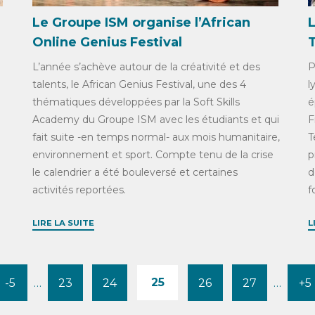
Le Groupe ISM organise l’African
Online Genius Festival
L’année s’achève autour de la créativité et des
P
talents, le African Genius Festival, une des 4
l
thématiques développées par la Soft Skills
é
Academy du Groupe ISM avec les étudiants et qui
F
fait suite -en temps normal- aux mois humanitaire,
T
environnement et sport. Compte tenu de la crise
p
le calendrier a été bouleversé et certaines
d
activités reportées.
f
LIRE LA SUITE
L
25
-5
…
23
24
26
27
…
+5