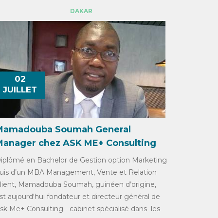
i
DAKAR
r
e
02
d
JUILLET
e
r
Mamadouba Soumah General
Manager chez ASK ME+ Consulting
e
iplômé en Bachelor de Gestion option Marketing
uis d’un MBA Management, Vente et Relation
c
lient, Mamadouba Soumah, guinéen d’origine,
h
st aujourd'hui fondateur et directeur général de
sk Me+ Consulting - cabinet spécialisé dans les