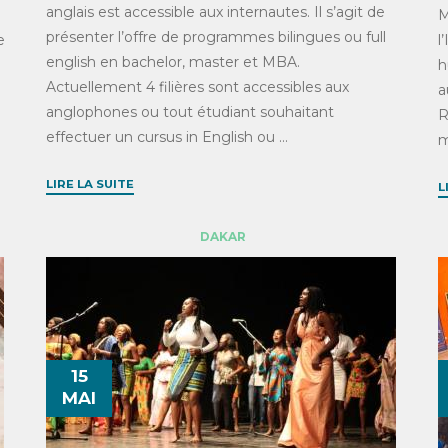
anglais est accessible aux internautes. Il s’agit de
d
M
présenter l’offre de programmes bilingues ou full
e
l
english en bachelor, master et MBA.
h
Actuellement 4 filières sont accessibles aux
a
anglophones ou tout étudiant souhaitant
R
effectuer un cursus in English ou ...
m
LIRE LA SUITE
L
DAKAR
15
MAI