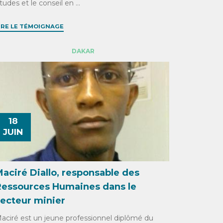
e
tudes et le conseil en ...
r
IRE LE TÉMOIGNAGE
c
DAKAR
h
e
18
JUIN
aciré Diallo, responsable des
Ressources Humaines dans le
secteur minier
aciré est un jeune professionnel diplômé du