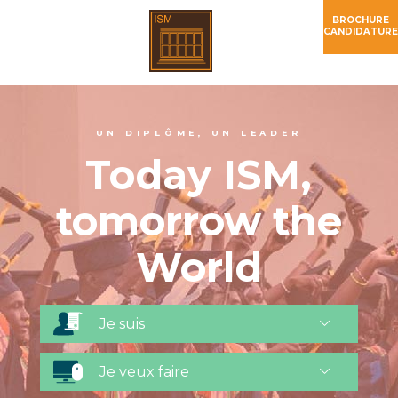
BROCHURE
CANDIDATURE
UN DIPLÔME, UN LEADER
Today ISM,
tomorrow the
World