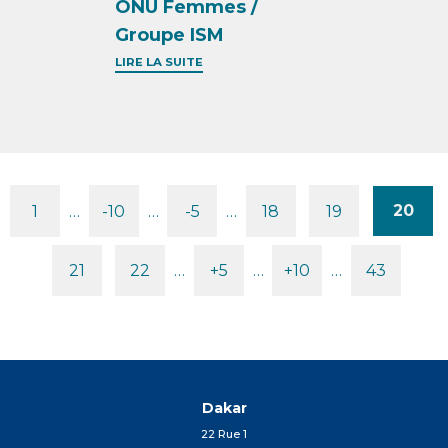
ONU Femmes /
Groupe ISM
LIRE LA SUITE
20
1
…
-10
…
-5
…
18
19
Pages
21
22
…
+5
…
+10
…
43
Dakar
22 Rue 1