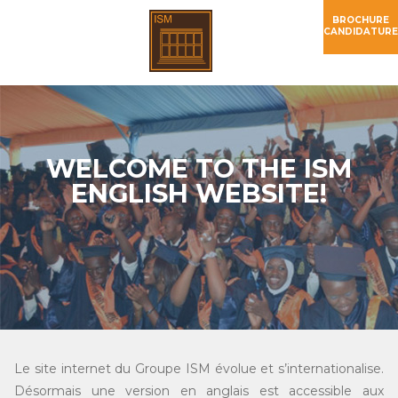
BROCHURE
CANDIDATURE
WELCOME TO THE ISM
ENGLISH WEBSITE!
Le site internet du Groupe ISM évolue et s’internationalise.
Désormais une version en anglais est accessible aux