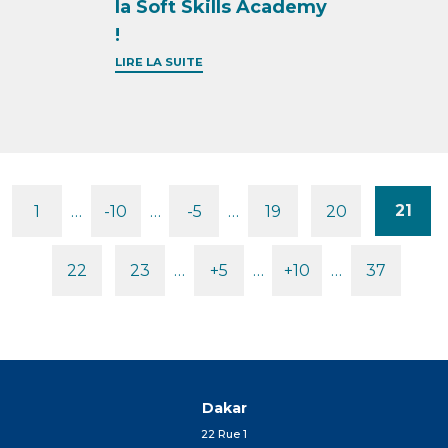
la Soft Skills Academy
!
LIRE LA SUITE
21
1
…
-10
…
-5
…
19
20
Pages
22
23
…
+5
…
+10
…
37
Dakar
22 Rue 1