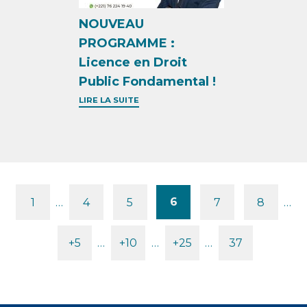
NOUVEAU
PROGRAMME :
Licence en Droit
Public Fondamental !
LIRE LA SUITE
6
1
…
4
5
7
8
…
Pages
+5
…
+10
…
+25
…
37