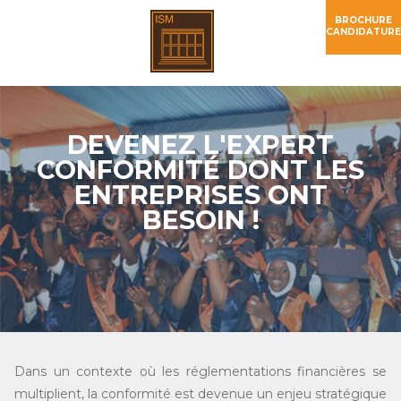
BROCHURE
CANDIDATURE
DEVENEZ L'EXPERT
CONFORMITÉ DONT LES
ENTREPRISES ONT
BESOIN !
Dans un contexte où les réglementations financières se
multiplient, la conformité est devenue un enjeu stratégique