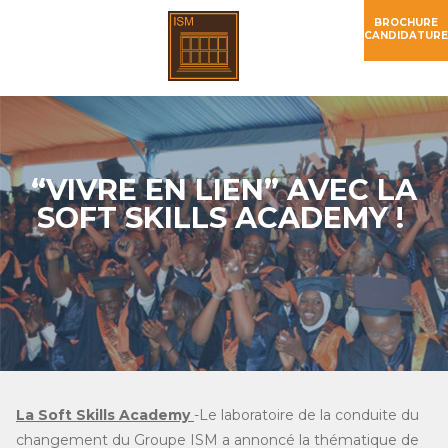
BROCHURE
CANDIDATURE
“VIVRE EN LIEN” AVEC LA
SOFT SKILLS ACADEMY !
La Soft Skills Academy
-Le laboratoire de la conduite du
changement du Groupe ISM a annoncé la thématique de