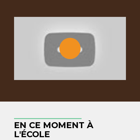
“Vivre
en
lien”
avec
la
Soft
Skills
Academy
EN CE MOMENT À
L'ÉCOLE
!