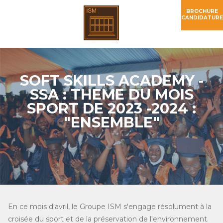
BROCHURE
CANDIDATURE
SOFT SKILLS ACADEMY -
SSA : THEME DU MOIS
SPORT DE 2023 -2024 :
"ENSEMBLE"
En ce mois d'avril, le Groupe ISM s'engage résolument à la
croisée du sport et de la préservation de l'environnement.