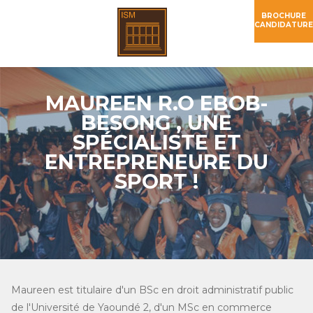
BROCHURE
CANDIDATURE
MAUREEN R.O EBOB-
BESONG , UNE
SPÉCIALISTE ET
ENTREPRENEURE DU
SPORT !
Maureen est titulaire d'un BSc en droit administratif public
de l'Université de Yaoundé 2, d'un MSc en commerce