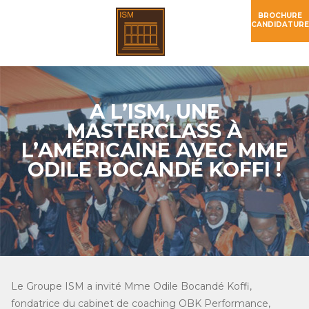
BROCHURE
CANDIDATURE
A L’ISM, UNE
MASTERCLASS À
L’AMÉRICAINE AVEC MME
ODILE BOCANDÉ KOFFI !
Le Groupe ISM a invité Mme Odile Bocandé Koffi,
fondatrice du cabinet de coaching OBK Performance,