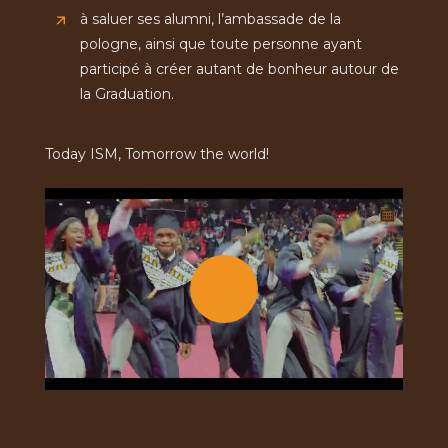
à saluer ses alumni, l’ambassade de la
pologne, ainsi que toute personne ayant
participé à créer autant de bonheur autour de
la Graduation.
Today ISM, Tomorrow the world!
Le
film
de
la
Graduation
2023