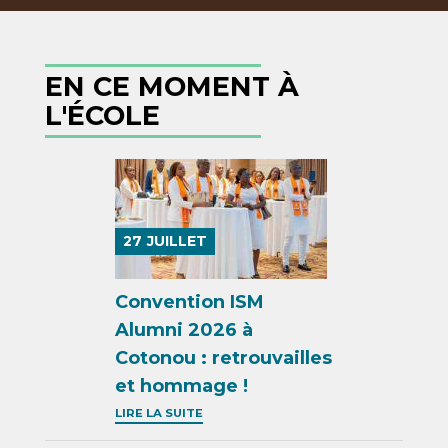
de
la
EN CE MOMENT À
L'ÉCOLE
promotion
Mansour
Cama
-
27
JUILLET
Groupe
Convention ISM
ISM
Alumni 2026 à
Cotonou : retrouvailles
et hommage !
LIRE LA SUITE