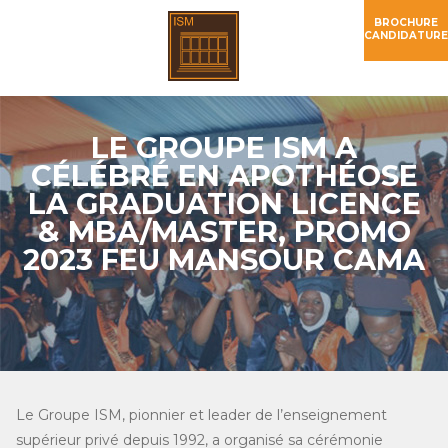
BROCHURE
CANDIDATURE
LE GROUPE ISM A
CÉLÉBRÉ EN APOTHÉOSE
LA GRADUATION LICENCE
& MBA/MASTER, PROMO
2023 FEU MANSOUR CAMA
Le Groupe ISM, pionnier et leader de l’enseignement
supérieur privé depuis 1992, a organisé sa cérémonie